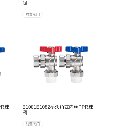
阀
前置阀门
PR球
E1081E1082桥沃角式内丝PPR球
阀
前置阀门