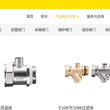
首页
桥沃
产品解决方案
服务与支持
门
前置阀门
末端阀门
锅炉阀门
温控阀门
返
91测温阀
E1087E1088过滤体